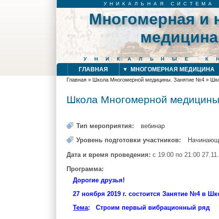
УНИКАЛЬНАЯ СИСТЕМА
Многомерная и 
медицина
УНИКАЛЬНЫЕ К
ГЛАВНАЯ
МНОГОМЕРНАЯ МЕДИЦИНА
Главная
»
Школа Многомерной медицины. Занятие №4
»
Шк
Вы здесь
Школа Многомерной медицины
Тип мероприятия:
вебинар
Уровень подготовки участников:
Начинающ
Дата и время проведения:
с
19:00
по
21:00
27.11
Программа:
Дорогие друзья!
27 ноября 2019 г. состоится Занятие №4
в Шк
Тема
: Строим первый вибрационный ряд