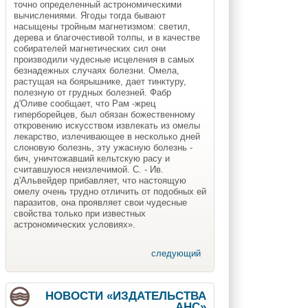
точно определенный астрономическими
вычислениями. Ягоды тогда бывают
насыщены тройным магнетизмом: светил,
дерева и благочестивой толпы, и в качестве
собирателей магнетических сил они
производили чудесные исцеления в самых
безнадежных случаях болезни. Омела,
растущая на боярышнике, дает тинктуру,
полезную от грудных болезней. Фабр
д'Оливе сообщает, что Рам -жрец
гиперборейцев, был обязан божественному
откровению искусством извлекать из омелы
лекарство, излечивающее в несколько дней
слоновую болезнь, эту ужасную болезнь -
бич, уничтожавший кельтскую расу и
считавшуюся неизлечимой. С. - Ив.
д'Альвейдер прибавляет, что настоящую
омелу очень трудно отличить от подобных ей
паразитов, она проявляет свои чудесные
свойства только при известных
астрономических условиях».
следующий
Страницы
НОВОСТИ «ИЗДАТЕЛЬСТВА
АНС»