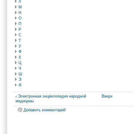
Л
М
Н
О
П
Р
С
Т
У
Ф
Х
Ц
Ч
Ш
Э
Я
‹ Электронная энциклопедия народной
Вверх
медицины
Добавить комментарий