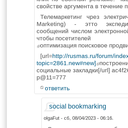
свойстве аргумента в течение 
Телемаркетинг чрез электрич
Marketing) - этто экспеди
сообщений числом электронной
чтобы посетителей
оптимизация поисковое продв
[url=
http://rusmas.ru/forum/inde
topic=2861.new#new]
постр
социальные закладки[/url] ac4f2
p@11=777
ответить
social bookmarking
olgaFut
- сб, 08/04/2023 - 06:16.