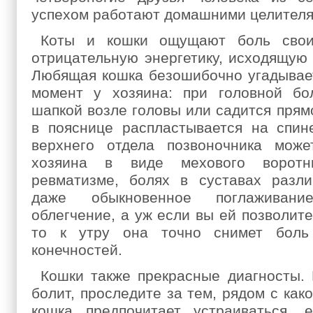
успехом работают домашними целителя
Коты и кошки ощущают боль своих
отрицательную энергетику, исходящую 
Любящая кошка безошибочно угадывает
момент у хозяина: при головной бо
шапкой возле головы или садится прямо
в пояснице распластывается на спин
верхнего отдела позвоночника мож
хозяина в виде мехового воротн
ревматизме, болях в суставах разли
даже обыкновенное поглаживан
облегчение, а уж если вы ей позволите
то к утру она точно снимет боль
конечностей.
Кошки также прекрасные диагносты. 
болит, проследите за тем, рядом с как
кошка предпочитает устраиваться,