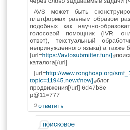
через слово задаваемые задачи (
AVS может быть сконструиро
платформах равным образом раз
подобных как научно-образова
голосовой помощник (IVR, он
ответ), текстуальный обработ
непринужденного языка) а также б
[url=
https://avtosubmitter.fun/]
пои
каталога[/url]
[url=
http://www.ronghosp.org/smf
topic=11945.new#new]
блог 
продвижения[/url] 6d47b8e
p@11=777
ответить
поисковое