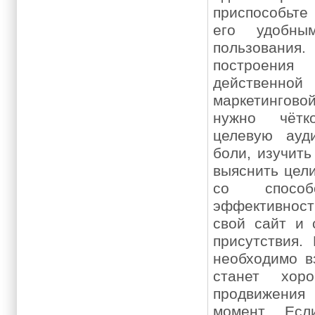
приспособьте
его удобны
пользования
построения
действен
маркетингов
нужно чётк
целевую ауд
боли, изучить
выяснить цели
со способ
эффективност
свой сайт и 
присутствия.
необходимо в
станет хор
продвижения
момент. Ес