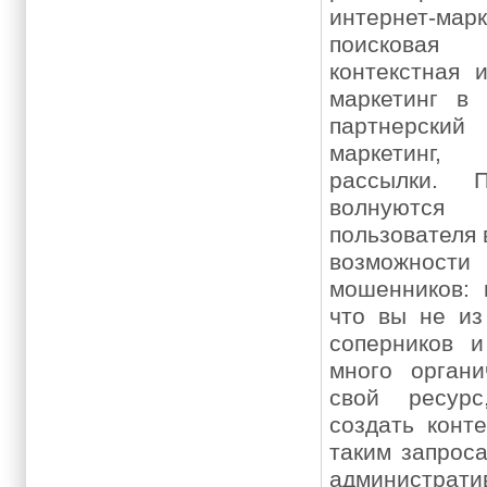
интернет-мар
поискова
контекстная 
маркетинг в 
партнерски
маркетинг,
рассылки. 
волнуются
пользователя 
возможност
мошенников: 
что вы не из
соперников и
много органи
свой ресур
создать конт
таким запроса
администр