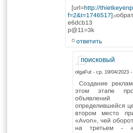
[url=
http://thietkeye
f=2&t=1746517]
обра
e6dcb13
p@11=3k
ответить
поисковый
olgaFut
- ср, 19/04/2023 -
Создание реклам
этом этапе про
объявлений
определившейся це
втором место пр
«Avon», чей оборот
на третьем - «H