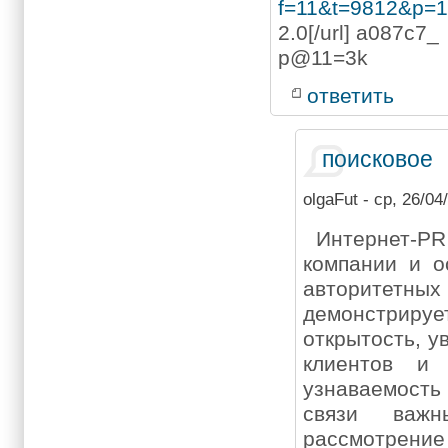
f=11&t=9812&p=
2.0[/url] a087c7_
p@11=3k
ответить
поисковое
olgaFut
- ср, 26/04/
Интернет-PR
компании и о
авторите
демонстриру
открытость, у
клиентов и
узнаваемост
связи важн
рассмотрени