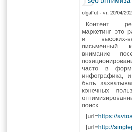
seo оптимиза
olgaFut
- чт, 20/04/202
Контент ре
маркетинг это р
и высоких-в
письменный к
внимание пос
позициониров
часто в форм
инфографика, и
быть захватыв
конечных поль
оптимизирова
поиск.
[url=
https://avto
[url=
http://singl