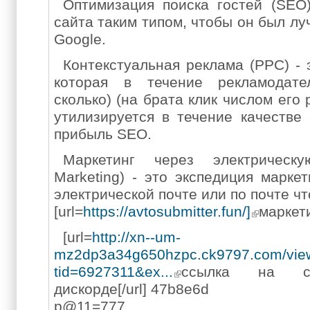
Оптимизация поиска гостей (SEO)
сайта таким типом, чтобы он был лу
Google.
Контекстуальная реклама (PPC) -
которая в течение рекламодате
сколько) (на брата клик числом его
утилизируется в течение качестве
прибыль SEO.
Маркетинг через электрическу
Marketing) - это экспедиция марке
электрической почте или по почте ч
[url=
https://avtosubmitter.fun/]
маркети
[url=
http://xn--um-
mz2dp3a34g650hzpc.ck9797.com/vie
tid=6927311&ex...
ссылка на с
дискорде[/url] 47b8e6d
p@11=777