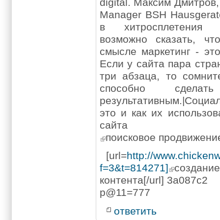
digital. Максим Дмитров, 
Manager BSH Hausgerat
в хитросплетения 
возможно сказать, ч
смысле маркетинг - эт
Если у сайта пара стр
три абзаца, то сомнит
способно сдела
результативным.|Социа
это и как их использо
сайта
поисковое продвижени
[url=
http://www.chicken
f=3&t=814271]
создан
контента[/url] 3a087c2
p@11=777
ответить