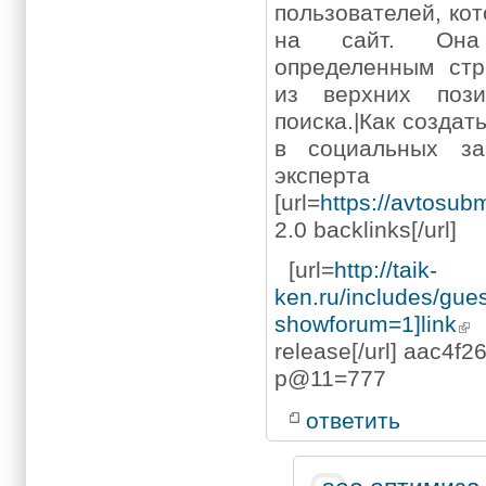
пользователей, ко
на сайт. Она
определенным стр
из верхних пози
поиска.|Как созда
в социальных за
эксперта
[url=
https://avtosubmi
2.0 backlinks[/url]
[url=
http://taik-
ken.ru/includes/gue
showforum=1]link
release[/url] aac4f2
p@11=777
ответить