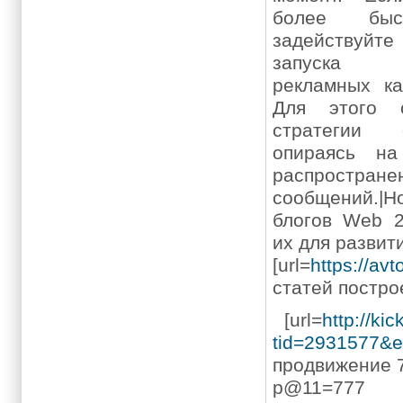
более быст
задействуй
запуска т
рекламных ка
Для этого 
стратегии о
опираясь н
распростра
сообщений.|
блогов Web 2
их для развит
[url=
https://avt
статей построе
[url=
http://ki
tid=2931577&e
продвижение 7
p@11=777