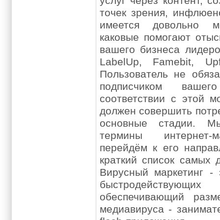
услуг через контент, 
точек зрения, инфлюен
имеется довольно мн
каковые помогают отыс
вашего бизнеса лидеро
LabelUp, Famebit, Upf
Пользователь не обяз
подписчиком вашег
соответствии с этой м
должен совершить потр
основные стадии. М
термины интернет-м
перейдём к его напра
краткий список самых 
Вирусный маркетинг -
быстродейству
обеспечивающий разм
медиавируса - занимат