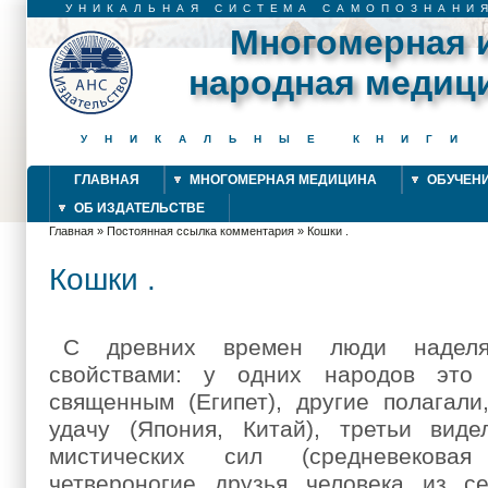
УНИКАЛЬНАЯ СИСТЕМА САМОПОЗНАНИ
Многомерная 
народная медиц
УНИКАЛЬНЫЕ КНИГИ
ГЛАВНАЯ
МНОГОМЕРНАЯ МЕДИЦИНА
ОБУЧЕН
ОБ ИЗДАТЕЛЬСТВЕ
Главная
»
Постоянная ссылка комментария
»
Кошки .
Вы здесь
Кошки .
С древних времен люди надел
свойствами: у одних народов это 
священным (Египет), другие полагали
удачу (Япония, Китай), третьи вид
мистических сил (средневековая
четвероногие друзья человека из с