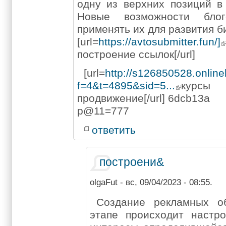
одну из верхних позиций в 
Новые возможности бло
применять их для развития б
[url=
https://avtosubmitter.fun/]
построение ссылок[/url]
[url=
http://s126850528.onlin
f=4&t=4895&sid=5...
курс
продвижение[/url] 6dcb13a
p@11=777
ответить
построени&
olgaFut
- вс, 09/04/2023 - 08:55.
Создание рекламных о
этапе происходит настр